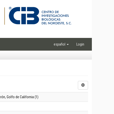
español
Login
n, Golfo de California (1)