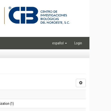
español
Login
zation (1)