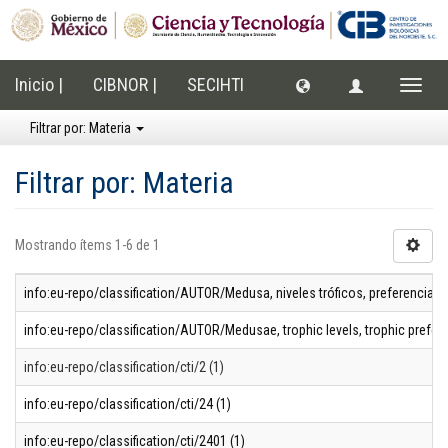
Inicio |
CIBNOR |
SECIHTI
Cambi
naveg
Filtrar por: Materia
Filtrar por: Materia
Mostrando ítems 1-6 de 1
info:eu-repo/classification/AUTOR/Medusa, niveles tróficos, preferencias t
info:eu-repo/classification/AUTOR/Medusae, trophic levels, trophic prefer
info:eu-repo/classification/cti/2 (1)
info:eu-repo/classification/cti/24 (1)
info:eu-repo/classification/cti/2401 (1)