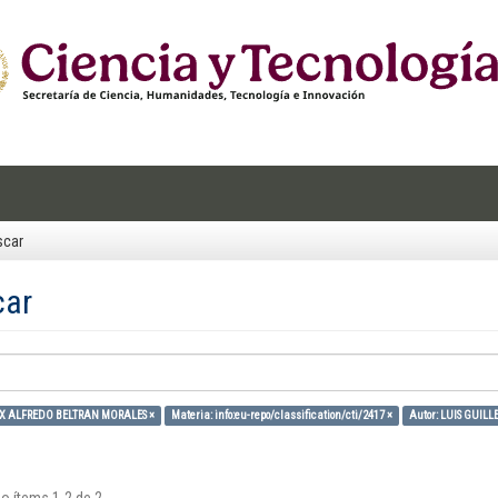
scar
car
LIX ALFREDO BELTRAN MORALES ×
Materia: info:eu-repo/classification/cti/2417 ×
Autor: LUIS GUI