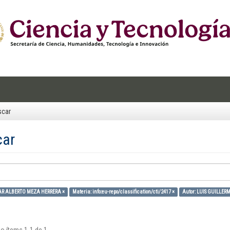
scar
car
SAR ALBERTO MEZA HERRERA ×
Materia: info:eu-repo/classification/cti/2417 ×
Autor: LUIS GUILLE