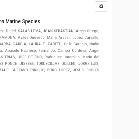
on Marine Species
ez, Dariel
;
SALAS LEIVA, JOAN SEBASTIAN
;
Arcos Ortega,
 RAMONA
;
Avilés Quevedo, María Araceli
;
López Carvallo,
IBARRA GARCIA, LAURA ELIZABETH
;
Ortíz Cornejo, Nadia
ia
;
Abasolo Pacheco, Fernando
;
Campa Córdova, Angel
S FRIAS, JOSE DELFINO
;
Rodríguez Jaramillo, María del
S PONCE, ULYSSES
;
TORDECILLAS GUILLEN, JORGE LUIS
;
MAHR, GUSTAVO ENRIQUE
;
PEIRO LOPEZ, JESUS
;
ROBLES