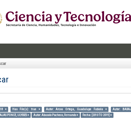
scar
car
018 ×
Has File(s): true ×
Autor: Arcos Ortega, Guadalupe Fabiola ×
Autor: BARA
AJAS PONCE, ULYSSES ×
Autor: Abasolo Pacheco, Fernando ×
Fecha: [2010 TO 2019] ×