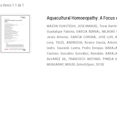
o ítems 1-1 de 1
Aquacultural Homoeopathy: A Focus 
MAZON SUASTEGUI, JOSE MANUEL
;
Tovar Ramír
Guadalupe Fabiola
;
GARCIA BERNAL, MILAGRO
Jesús Antonio
;
GARCIA CORONA, JOSE LUIS
;
Livia
;
TELES, ANDRESSA
;
Rosero García, Anton
Isidro
;
Saucedo Lastra, Pedro Enrique
;
BARAJA
Carmen
;
González González, Reinaldo
;
BARAJA
ALVAREZ GIL, FRANCISCO ANTONIO
;
PINEDA 
MUNGARAY, MIGUEL
(
IntechOpen
,
2018
)