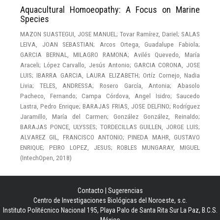
Aquacultural Homoeopathy: A Focus on Marine
Species
MAZON SUASTEGUI, JOSE MANUEL
;
Tovar Ramírez, Dariel
;
SALAS
LEIVA, JOAN SEBASTIAN
;
Arcos Ortega, Guadalupe Fabiola
;
GARCIA BERNAL, MILAGRO RAMONA
;
Avilés Quevedo, María
Araceli
;
López Carvallo, Jesús Antonio
;
GARCIA CORONA, JOSE
LUIS
;
IBARRA GARCIA, LAURA ELIZABETH
;
Ortíz Cornejo, Nadia
Livia
;
TELES, ANDRESSA
;
Rosero García, Antonia
;
Abasolo
Pacheco, Fernando
;
Campa Córdova, Angel Isidro
;
Saucedo
Lastra, Pedro Enrique
;
BARAJAS FRIAS, JOSE DELFINO
;
Rodríguez
Jaramillo, María del Carmen
;
González González, Reinaldo
;
BARAJAS PONCE, ULYSSES
;
TORDECILLAS GUILLEN, JORGE LUIS
;
ALVAREZ GIL, FRANCISCO ANTONIO
;
PINEDA MAHR, GUSTAVO
ENRIQUE
;
PEIRO LOPEZ, JESUS
;
ROBLES MUNGARAY, MIGUEL
(
IntechOpen
,
2018
)
Contacto
|
Sugerencias
Centro de Investigaciones Biológicas del Noroeste, s.c.
Instituto Politécnico Nacional 195, Playa Palo de Santa Rita Sur La Paz, B.C.S.
México