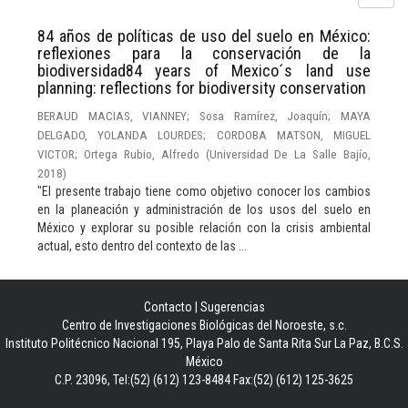
84 años de políticas de uso del suelo en México:
reflexiones para la conservación de la
biodiversidad84 years of Mexico´s land use
planning: reflections for biodiversity conservation
BERAUD MACIAS, VIANNEY
;
Sosa Ramírez, Joaquín
;
MAYA
DELGADO, YOLANDA LOURDES
;
CORDOBA MATSON, MIGUEL
VICTOR
;
Ortega Rubio, Alfredo
(
Universidad De La Salle Bajío
,
2018
)
"El presente trabajo tiene como objetivo conocer los cambios
en la planeación y administración de los usos del suelo en
México y explorar su posible relación con la crisis ambiental
actual, esto dentro del contexto de las ...
Contacto
|
Sugerencias
Centro de Investigaciones Biológicas del Noroeste, s.c.
Instituto Politécnico Nacional 195, Playa Palo de Santa Rita Sur La Paz, B.C.S.
México
C.P. 23096, Tel:(52) (612) 123-8484 Fax:(52) (612) 125-3625