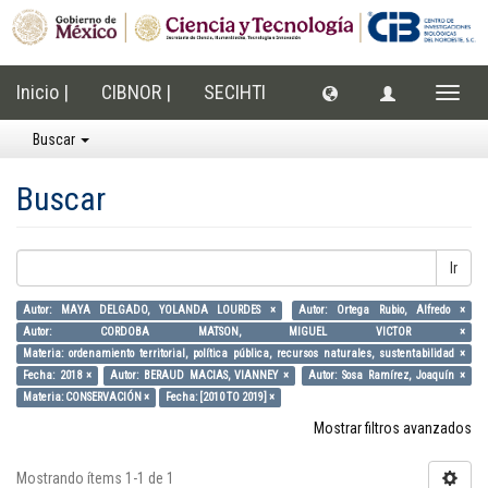
Inicio |
CIBNOR |
SECIHTI
Cambi
naveg
Buscar
Buscar
Ir
Autor: MAYA DELGADO, YOLANDA LOURDES ×
Autor: Ortega Rubio, Alfredo ×
Autor: CORDOBA MATSON, MIGUEL VICTOR ×
Materia: ordenamiento territorial, política pública, recursos naturales, sustentabilidad ×
Fecha: 2018 ×
Autor: BERAUD MACIAS, VIANNEY ×
Autor: Sosa Ramírez, Joaquín ×
Materia: CONSERVACIÓN ×
Fecha: [2010 TO 2019] ×
Mostrar filtros avanzados
Mostrando ítems 1-1 de 1