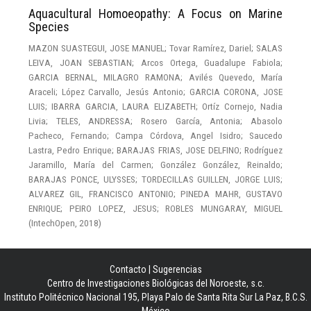
Aquacultural Homoeopathy: A Focus on Marine
Species
MAZON SUASTEGUI, JOSE MANUEL
;
Tovar Ramírez, Dariel
;
SALAS
LEIVA, JOAN SEBASTIAN
;
Arcos Ortega, Guadalupe Fabiola
;
GARCIA BERNAL, MILAGRO RAMONA
;
Avilés Quevedo, María
Araceli
;
López Carvallo, Jesús Antonio
;
GARCIA CORONA, JOSE
LUIS
;
IBARRA GARCIA, LAURA ELIZABETH
;
Ortíz Cornejo, Nadia
Livia
;
TELES, ANDRESSA
;
Rosero García, Antonia
;
Abasolo
Pacheco, Fernando
;
Campa Córdova, Angel Isidro
;
Saucedo
Lastra, Pedro Enrique
;
BARAJAS FRIAS, JOSE DELFINO
;
Rodríguez
Jaramillo, María del Carmen
;
González González, Reinaldo
;
BARAJAS PONCE, ULYSSES
;
TORDECILLAS GUILLEN, JORGE LUIS
;
ALVAREZ GIL, FRANCISCO ANTONIO
;
PINEDA MAHR, GUSTAVO
ENRIQUE
;
PEIRO LOPEZ, JESUS
;
ROBLES MUNGARAY, MIGUEL
(
IntechOpen
,
2018
)
Contacto
|
Sugerencias
Centro de Investigaciones Biológicas del Noroeste, s.c.
Instituto Politécnico Nacional 195, Playa Palo de Santa Rita Sur La Paz, B.C.S.
México