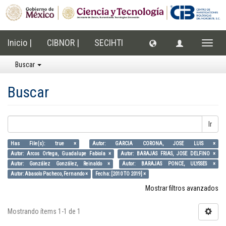
Inicio |
CIBNOR |
SECIHTI
Cambi
naveg
Buscar
Buscar
Ir
Has File(s): true ×
Autor: GARCIA CORONA, JOSE LUIS ×
Autor: Arcos Ortega, Guadalupe Fabiola ×
Autor: BARAJAS FRIAS, JOSE DELFINO ×
Autor: González González, Reinaldo ×
Autor: BARAJAS PONCE, ULYSSES ×
Autor: Abasolo Pacheco, Fernando ×
Fecha: [2010 TO 2019] ×
Mostrar filtros avanzados
Mostrando ítems 1-1 de 1