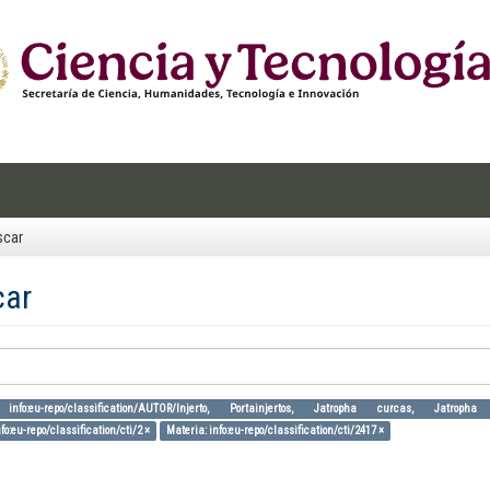
scar
car
 info:eu-repo/classification/AUTOR/Injerto, Portainjertos, Jatropha curcas, Jatrop
fo:eu-repo/classification/cti/2 ×
Materia: info:eu-repo/classification/cti/2417 ×