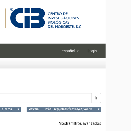
español
Login
Ir
ha cinérea ×
Materia: info:eu-repo/classification/cti/241711 ×
Mostrar filtros avanzados