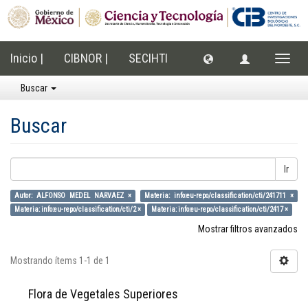
Inicio |
CIBNOR |
SECIHTI
Cambi
naveg
Buscar
Buscar
Ir
Autor: ALFONSO MEDEL NARVAEZ ×
Materia: info:eu-repo/classification/cti/241711 ×
Materia: info:eu-repo/classification/cti/2 ×
Materia: info:eu-repo/classification/cti/2417 ×
Mostrar filtros avanzados
Mostrando ítems 1-1 de 1
Flora de Vegetales Superiores