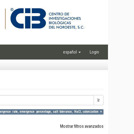
español
Login
Ir
gence rate, emergence percentage, salt tolerance, NaCl, colonization ×
Mostrar filtros avanzados