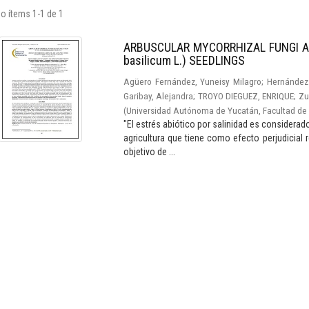
o ítems 1-1 de 1
ARBUSCULAR MYCORRHIZAL FUNGI A
basilicum L.) SEEDLINGS
Agüero Fernández, Yuneisy Milagro
;
Hernández 
Garibay, Alejandra
;
TROYO DIEGUEZ, ENRIQUE
;
Zu
(
Universidad Autónoma de Yucatán, Facultad de 
"El estrés abiótico por salinidad es considera
agricultura que tiene como efecto perjudicial re
objetivo de ...