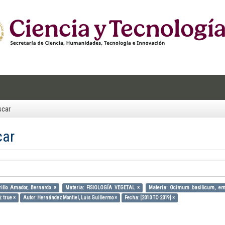
scar
car
rillo Amador, Bernardo ×
Materia: FISIOLOGÍA VEGETAL ×
Materia: Ocimum basilicum, emer
: true ×
Autor: Hernández Montiel, Luis Guillermo ×
Fecha: [2010 TO 2019] ×