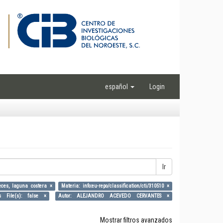
español
Login
Ir
peces, laguna costera ×
Materia: info:eu-repo/classification/cti/310510 ×
 File(s): false ×
Autor: ALEJANDRO ACEVEDO CERVANTES ×
Mostrar filtros avanzados