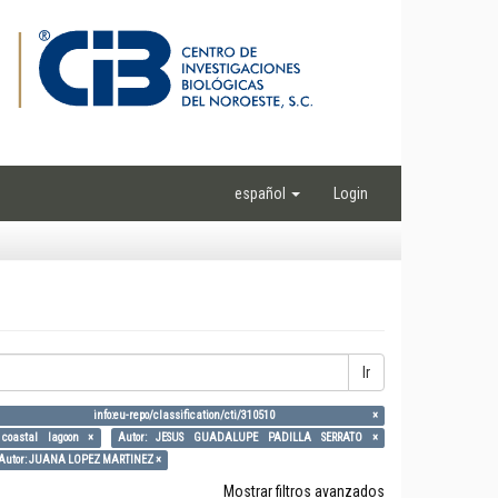
español
Login
Ir
ia: info:eu-repo/classification/cti/310510 ×
, coastal lagoon ×
Autor: JESUS GUADALUPE PADILLA SERRATO ×
Autor: JUANA LOPEZ MARTINEZ ×
Mostrar filtros avanzados