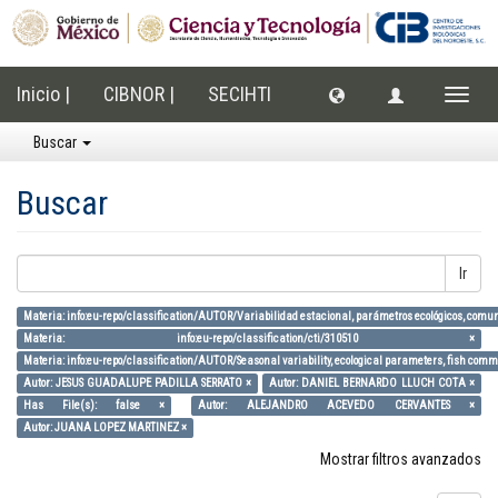
Inicio |
CIBNOR |
SECIHTI
Cambi
naveg
Buscar
Buscar
Ir
Materia: info:eu-repo/classification/AUTOR/Variabilidad estacional, parámetros ecológicos, comun
Materia: info:eu-repo/classification/cti/310510 ×
Materia: info:eu-repo/classification/AUTOR/Seasonal variability, ecological parameters, fish commu
Autor: JESUS GUADALUPE PADILLA SERRATO ×
Autor: DANIEL BERNARDO LLUCH COTA ×
Has File(s): false ×
Autor: ALEJANDRO ACEVEDO CERVANTES ×
Autor: JUANA LOPEZ MARTINEZ ×
Mostrar filtros avanzados