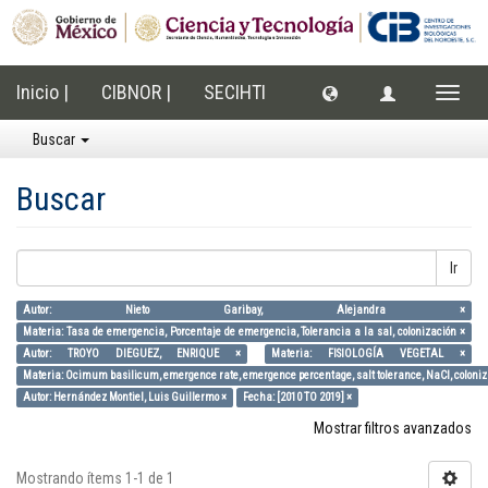
Inicio |
CIBNOR |
SECIHTI
Cambi
naveg
Buscar
Buscar
Ir
Autor: Nieto Garibay, Alejandra ×
Materia: Tasa de emergencia, Porcentaje de emergencia, Tolerancia a la sal, colonización ×
Autor: TROYO DIEGUEZ, ENRIQUE ×
Materia: FISIOLOGÍA VEGETAL ×
Materia: Ocimum basilicum, emergence rate, emergence percentage, salt tolerance, NaCl, coloniz
Autor: Hernández Montiel, Luis Guillermo ×
Fecha: [2010 TO 2019] ×
Mostrar filtros avanzados
Mostrando ítems 1-1 de 1