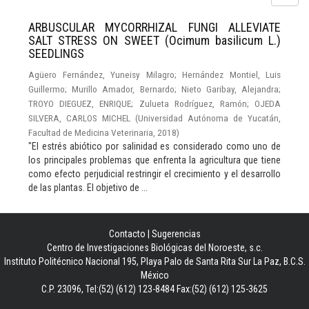
ARBUSCULAR MYCORRHIZAL FUNGI ALLEVIATE
SALT STRESS ON SWEET (Ocimum basilicum L.)
SEEDLINGS
Agüero Fernández, Yuneisy Milagro
;
Hernández Montiel, Luis
Guillermo
;
Murillo Amador, Bernardo
;
Nieto Garibay, Alejandra
;
TROYO DIEGUEZ, ENRIQUE
;
Zulueta Rodríguez, Ramón
;
OJEDA
SILVERA, CARLOS MICHEL
(
Universidad Autónoma de Yucatán,
Facultad de Medicina Veterinaria
,
2018
)
"El estrés abiótico por salinidad es considerado como uno de
los principales problemas que enfrenta la agricultura que tiene
como efecto perjudicial restringir el crecimiento y el desarrollo
de las plantas. El objetivo de ...
Contacto
|
Sugerencias
Centro de Investigaciones Biológicas del Noroeste, s.c.
Instituto Politécnico Nacional 195, Playa Palo de Santa Rita Sur La Paz, B.C.S.
México
C.P. 23096, Tel:(52) (612) 123-8484 Fax:(52) (612) 125-3625