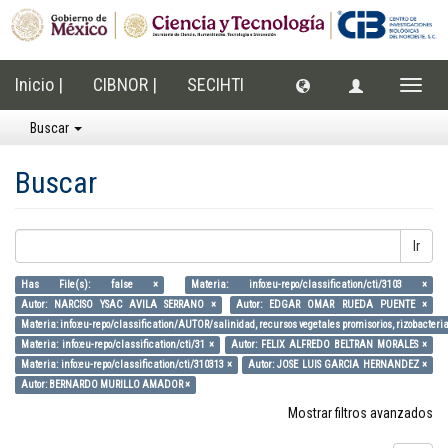
Inicio |
CIBNOR |
SECIHTI
Cambi
naveg
Buscar
Buscar
Ir
Has File(s): false ×
Materia: info:eu-repo/classification/cti/3103 ×
Autor: NARCISO YSAC AVILA SERRANO ×
Autor: EDGAR OMAR RUEDA PUENTE ×
Materia: info:eu-repo/classification/AUTOR/salinidad, recursos vegetales promisorios, rizobacteria
Materia: info:eu-repo/classification/cti/31 ×
Autor: FELIX ALFREDO BELTRAN MORALES ×
Materia: info:eu-repo/classification/cti/310313 ×
Autor: JOSE LUIS GARCIA HERNANDEZ ×
Autor: BERNARDO MURILLO AMADOR ×
Mostrar filtros avanzados