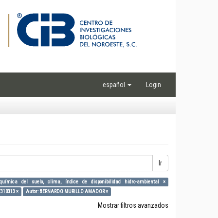
español
Login
Ir
n, química del suelo, clima, índice de disponibilidad hidro-ambiental ×
/310313 ×
Autor: BERNARDO MURILLO AMADOR ×
Mostrar filtros avanzados