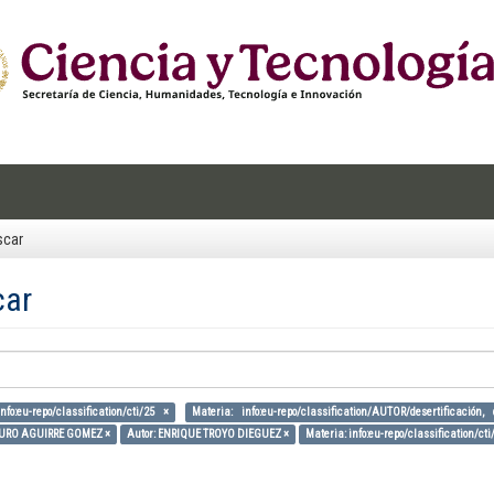
scar
car
nfo:eu-repo/classification/cti/25 ×
Materia: info:eu-repo/classification/AUTOR/desertificació
TURO AGUIRRE GOMEZ ×
Autor: ENRIQUE TROYO DIEGUEZ ×
Materia: info:eu-repo/classification/cti