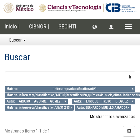
Inicio |
CIBNOR |
SECIHTI
Cambi
naveg
Buscar
Buscar
Ir
Materia: info:eu-repo/classification/cti/1 ×
Materia: info:eu-repo/classification/AUTOR/desertificación, química del suelo, clima, índice de di
Autor: ARTURO AGUIRRE GOMEZ ×
Autor: ENRIQUE TROYO DIEGUEZ ×
Materia: info:eu-repo/classification/cti/310313 ×
Autor: BERNARDO MURILLO AMADOR ×
Mostrar filtros avanzados
Mostrando ítems 1-1 de 1