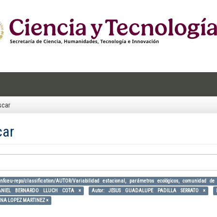
scar
car
info:eu-repo/classification/AUTOR/Variabilidad estacional, parámetros ecológicos, comunidad d
DANIEL BERNARDO LLUCH COTA ×
Autor: JESUS GUADALUPE PADILLA SERRATO ×
ANA LOPEZ MARTINEZ ×