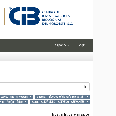
español
Login
Ir
e peces, laguna costera ×
Materia: info:eu-repo/classification/cti/31 ×
Has File(s): false ×
Autor: ALEJANDRO ACEVEDO CERVANTES ×
Mostrar filtros avanzados