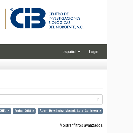
español
Login
Ir
CHEL ×
Fecha: 2018 ×
Autor: Hernández Montiel, Luis Guillermo ×
Mostrar filtros avanzados