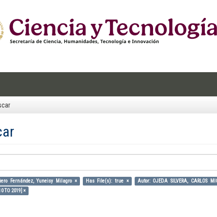
scar
car
üero Fernández, Yuneisy Milagro ×
Has File(s): true ×
Autor: OJEDA SILVERA, CARLOS MI
10 TO 2019] ×