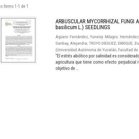
o ítems 1-1 de 1
ARBUSCULAR MYCORRHIZAL FUNGI A
basilicum L.) SEEDLINGS
Agüero Fernández, Yuneisy Milagro
;
Hernández 
Garibay, Alejandra
;
TROYO DIEGUEZ, ENRIQUE
;
Zu
(
Universidad Autónoma de Yucatán, Facultad de 
"El estrés abiótico por salinidad es considera
agricultura que tiene como efecto perjudicial re
objetivo de ...