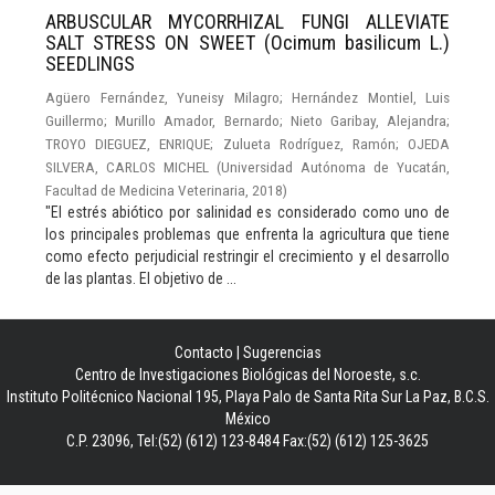
ARBUSCULAR MYCORRHIZAL FUNGI ALLEVIATE
SALT STRESS ON SWEET (Ocimum basilicum L.)
SEEDLINGS
Agüero Fernández, Yuneisy Milagro
;
Hernández Montiel, Luis
Guillermo
;
Murillo Amador, Bernardo
;
Nieto Garibay, Alejandra
;
TROYO DIEGUEZ, ENRIQUE
;
Zulueta Rodríguez, Ramón
;
OJEDA
SILVERA, CARLOS MICHEL
(
Universidad Autónoma de Yucatán,
Facultad de Medicina Veterinaria
,
2018
)
"El estrés abiótico por salinidad es considerado como uno de
los principales problemas que enfrenta la agricultura que tiene
como efecto perjudicial restringir el crecimiento y el desarrollo
de las plantas. El objetivo de ...
Contacto
|
Sugerencias
Centro de Investigaciones Biológicas del Noroeste, s.c.
Instituto Politécnico Nacional 195, Playa Palo de Santa Rita Sur La Paz, B.C.S.
México
C.P. 23096, Tel:(52) (612) 123-8484 Fax:(52) (612) 125-3625