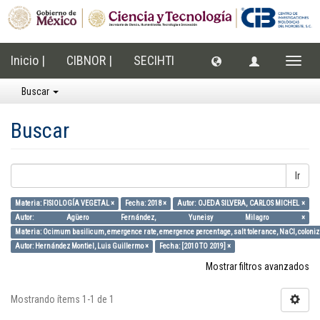
Inicio |
CIBNOR |
SECIHTI
Cambi
naveg
Buscar
Buscar
Ir
Materia: FISIOLOGÍA VEGETAL ×
Fecha: 2018 ×
Autor: OJEDA SILVERA, CARLOS MICHEL ×
Autor: Agüero Fernández, Yuneisy Milagro ×
Materia: Ocimum basilicum, emergence rate, emergence percentage, salt tolerance, NaCl, coloniz
Autor: Hernández Montiel, Luis Guillermo ×
Fecha: [2010 TO 2019] ×
Mostrar filtros avanzados
Mostrando ítems 1-1 de 1