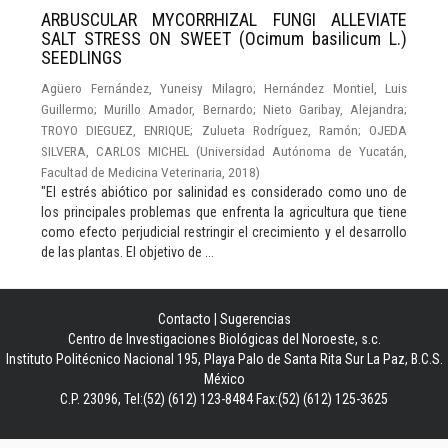
ARBUSCULAR MYCORRHIZAL FUNGI ALLEVIATE
SALT STRESS ON SWEET (Ocimum basilicum L.)
SEEDLINGS
Agüero Fernández, Yuneisy Milagro
;
Hernández Montiel, Luis
Guillermo
;
Murillo Amador, Bernardo
;
Nieto Garibay, Alejandra
;
TROYO DIEGUEZ, ENRIQUE
;
Zulueta Rodríguez, Ramón
;
OJEDA
SILVERA, CARLOS MICHEL
(
Universidad Autónoma de Yucatán,
Facultad de Medicina Veterinaria
,
2018
)
"El estrés abiótico por salinidad es considerado como uno de
los principales problemas que enfrenta la agricultura que tiene
como efecto perjudicial restringir el crecimiento y el desarrollo
de las plantas. El objetivo de ...
Contacto
|
Sugerencias
Centro de Investigaciones Biológicas del Noroeste, s.c.
Instituto Politécnico Nacional 195, Playa Palo de Santa Rita Sur La Paz, B.C.S.
México
C.P. 23096, Tel:(52) (612) 123-8484 Fax:(52) (612) 125-3625