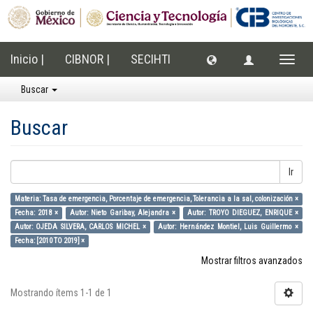
Inicio |
CIBNOR |
SECIHTI
Cambi
naveg
Buscar
Buscar
Ir
Materia: Tasa de emergencia, Porcentaje de emergencia, Tolerancia a la sal, colonización ×
Fecha: 2018 ×
Autor: Nieto Garibay, Alejandra ×
Autor: TROYO DIEGUEZ, ENRIQUE ×
Autor: OJEDA SILVERA, CARLOS MICHEL ×
Autor: Hernández Montiel, Luis Guillermo ×
Fecha: [2010 TO 2019] ×
Mostrar filtros avanzados
Mostrando ítems 1-1 de 1