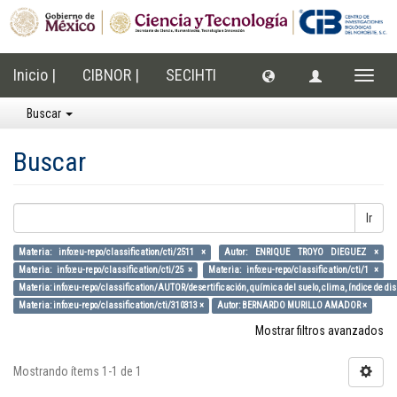
Inicio |
CIBNOR |
SECIHTI
Cambi
naveg
Buscar
Buscar
Ir
Materia: info:eu-repo/classification/cti/2511 ×
Autor: ENRIQUE TROYO DIEGUEZ ×
Materia: info:eu-repo/classification/cti/25 ×
Materia: info:eu-repo/classification/cti/1 ×
Materia: info:eu-repo/classification/AUTOR/desertificación, química del suelo, clima, índice de di
Materia: info:eu-repo/classification/cti/310313 ×
Autor: BERNARDO MURILLO AMADOR ×
Mostrar filtros avanzados
Mostrando ítems 1-1 de 1