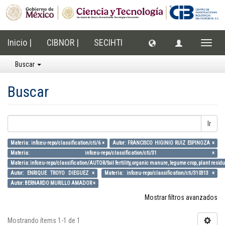
Inicio |
CIBNOR |
SECIHTI
Cambi
naveg
Buscar
Buscar
Ir
Materia: info:eu-repo/classification/cti/6 ×
Autor: FRANCISCO HIGINIO RUIZ ESPINOZA ×
Materia: info:eu-repo/classification/cti/31 ×
Materia: info:eu-repo/classification/AUTOR/Soil fertility, organic manure, legume crop, plant residu
Autor: ENRIQUE TROYO DIEGUEZ ×
Materia: info:eu-repo/classification/cti/310313 ×
Autor: BERNARDO MURILLO AMADOR ×
Mostrar filtros avanzados
Mostrando ítems 1-1 de 1