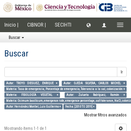
Inicio |
CIBNOR |
SECIHTI
Cambi
naveg
Buscar
Buscar
Ir
Autor: TROYO DIEGUEZ, ENRIQUE ×
Autor: OJEDA SILVERA, CARLOS MICHEL ×
Materia: Tasa de emergencia, Porcentaje de emergencia, Tolerancia a la sal, colonización ×
Materia: FISIOLOGÍA VEGETAL ×
Autor: Zulueta Rodríguez, Ramón ×
Materia: Ocimum basilicum, emergence rate, emergence percentage, salt tolerance, NaCl, coloniz
Autor: Hernández Montiel, Luis Guillermo ×
Fecha: [2010 TO 2019] ×
Mostrar filtros avanzados
Mostrando ítems 1-1 de 1