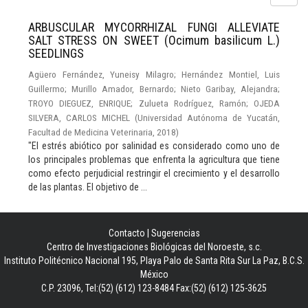
ARBUSCULAR MYCORRHIZAL FUNGI ALLEVIATE
SALT STRESS ON SWEET (Ocimum basilicum L.)
SEEDLINGS
Agüero Fernández, Yuneisy Milagro
;
Hernández Montiel, Luis
Guillermo
;
Murillo Amador, Bernardo
;
Nieto Garibay, Alejandra
;
TROYO DIEGUEZ, ENRIQUE
;
Zulueta Rodríguez, Ramón
;
OJEDA
SILVERA, CARLOS MICHEL
(
Universidad Autónoma de Yucatán,
Facultad de Medicina Veterinaria
,
2018
)
"El estrés abiótico por salinidad es considerado como uno de
los principales problemas que enfrenta la agricultura que tiene
como efecto perjudicial restringir el crecimiento y el desarrollo
de las plantas. El objetivo de ...
Contacto
|
Sugerencias
Centro de Investigaciones Biológicas del Noroeste, s.c.
Instituto Politécnico Nacional 195, Playa Palo de Santa Rita Sur La Paz, B.C.S.
México
C.P. 23096, Tel:(52) (612) 123-8484 Fax:(52) (612) 125-3625