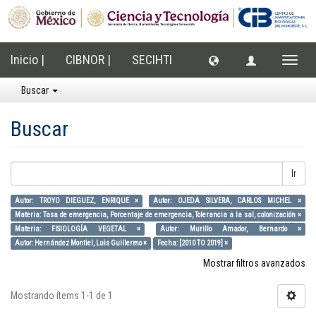
Inicio |
CIBNOR |
SECIHTI
Cambi
naveg
Buscar
Buscar
Ir
Autor: TROYO DIEGUEZ, ENRIQUE ×
Autor: OJEDA SILVERA, CARLOS MICHEL ×
Materia: Tasa de emergencia, Porcentaje de emergencia, Tolerancia a la sal, colonización ×
Materia: FISIOLOGÍA VEGETAL ×
Autor: Murillo Amador, Bernardo ×
Autor: Hernández Montiel, Luis Guillermo ×
Fecha: [2010 TO 2019] ×
Mostrar filtros avanzados
Mostrando ítems 1-1 de 1