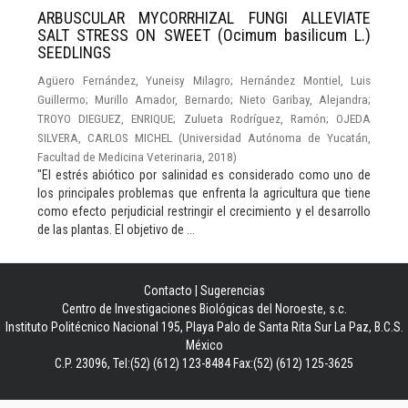
ARBUSCULAR MYCORRHIZAL FUNGI ALLEVIATE
SALT STRESS ON SWEET (Ocimum basilicum L.)
SEEDLINGS
Agüero Fernández, Yuneisy Milagro
;
Hernández Montiel, Luis
Guillermo
;
Murillo Amador, Bernardo
;
Nieto Garibay, Alejandra
;
TROYO DIEGUEZ, ENRIQUE
;
Zulueta Rodríguez, Ramón
;
OJEDA
SILVERA, CARLOS MICHEL
(
Universidad Autónoma de Yucatán,
Facultad de Medicina Veterinaria
,
2018
)
"El estrés abiótico por salinidad es considerado como uno de
los principales problemas que enfrenta la agricultura que tiene
como efecto perjudicial restringir el crecimiento y el desarrollo
de las plantas. El objetivo de ...
Contacto
|
Sugerencias
Centro de Investigaciones Biológicas del Noroeste, s.c.
Instituto Politécnico Nacional 195, Playa Palo de Santa Rita Sur La Paz, B.C.S.
México
C.P. 23096, Tel:(52) (612) 123-8484 Fax:(52) (612) 125-3625