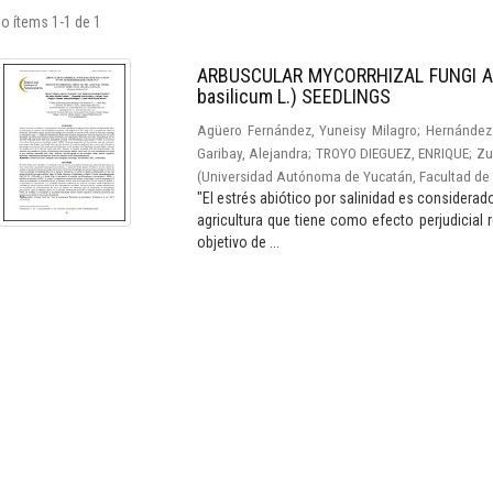
o ítems 1-1 de 1
ARBUSCULAR MYCORRHIZAL FUNGI A
basilicum L.) SEEDLINGS
Agüero Fernández, Yuneisy Milagro
;
Hernández 
Garibay, Alejandra
;
TROYO DIEGUEZ, ENRIQUE
;
Zu
(
Universidad Autónoma de Yucatán, Facultad de 
"El estrés abiótico por salinidad es considera
agricultura que tiene como efecto perjudicial re
objetivo de ...