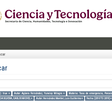
scar
car
): true ×
Autor: Agüero Fernández, Yuneisy Milagro ×
Materia: Tasa de emergencia, Porcent
EDA SILVERA, CARLOS MICHEL ×
Autor: Hernández Montiel, Luis Guillermo ×
Fecha: [2010 TO 2019] ×