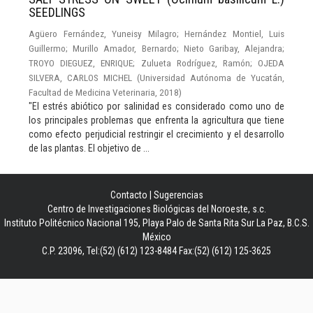
SEEDLINGS
Agüero Fernández, Yuneisy Milagro
;
Hernández Montiel, Luis
Guillermo
;
Murillo Amador, Bernardo
;
Nieto Garibay, Alejandra
;
TROYO DIEGUEZ, ENRIQUE
;
Zulueta Rodríguez, Ramón
;
OJEDA
SILVERA, CARLOS MICHEL
(
Universidad Autónoma de Yucatán,
Facultad de Medicina Veterinaria
,
2018
)
"El estrés abiótico por salinidad es considerado como uno de
los principales problemas que enfrenta la agricultura que tiene
como efecto perjudicial restringir el crecimiento y el desarrollo
de las plantas. El objetivo de ...
Contacto
|
Sugerencias
Centro de Investigaciones Biológicas del Noroeste, s.c.
Instituto Politécnico Nacional 195, Playa Palo de Santa Rita Sur La Paz, B.C.S.
México
C.P. 23096, Tel:(52) (612) 123-8484 Fax:(52) (612) 125-3625