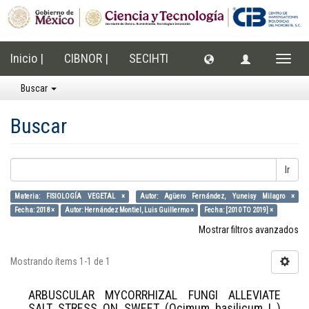
Inicio |
CIBNOR |
SECIHTI
Cambi
naveg
Buscar
Buscar
Ir
Materia: FISIOLOGÍA VEGETAL ×
Autor: Agüero Fernández, Yuneisy Milagro ×
Fecha: 2018 ×
Autor: Hernández Montiel, Luis Guillermo ×
Fecha: [2010 TO 2019] ×
Mostrar filtros avanzados
Mostrando ítems 1-1 de 1
ARBUSCULAR MYCORRHIZAL FUNGI ALLEVIATE
SALT STRESS ON SWEET (Ocimum basilicum L.)