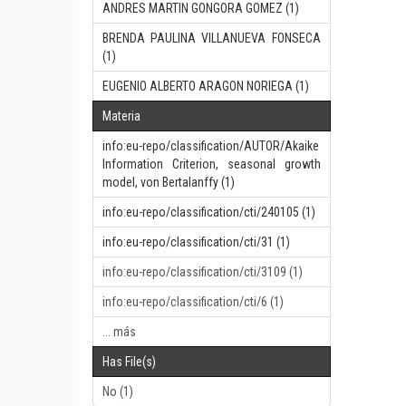
ANDRES MARTIN GONGORA GOMEZ (1)
BRENDA PAULINA VILLANUEVA FONSECA
(1)
EUGENIO ALBERTO ARAGON NORIEGA (1)
Materia
info:eu-repo/classification/AUTOR/Akaike
Information Criterion, seasonal growth
model, von Bertalanffy (1)
info:eu-repo/classification/cti/240105 (1)
info:eu-repo/classification/cti/31 (1)
info:eu-repo/classification/cti/3109 (1)
info:eu-repo/classification/cti/6 (1)
... más
Has File(s)
No (1)