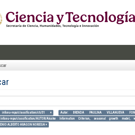
scar
car
info:eu-repo/classification/cti/31 ×
Autor: BRENDA PAULINA VILLANUEVA FO
info:eu-repo/classification/AUTOR/Akaike Information Criterion, seasonal growth model, 
GENIO ALBERTO ARAGON NORIEGA ×