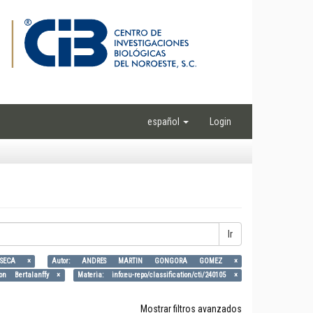
español
Login
Ir
NSECA ×
Autor: ANDRES MARTIN GONGORA GOMEZ ×
von Bertalanffy ×
Materia: info:eu-repo/classification/cti/240105 ×
Mostrar filtros avanzados