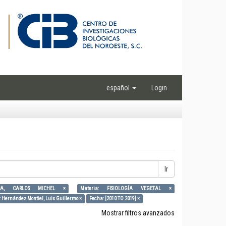
español
Login
Ir
ERA, CARLOS MICHEL ×
Materia: FISIOLOGÍA VEGETAL ×
: Hernández Montiel, Luis Guillermo ×
Fecha: [2010 TO 2019] ×
Mostrar filtros avanzados