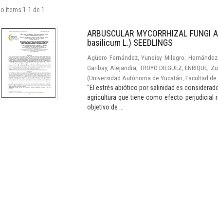
o ítems 1-1 de 1
ARBUSCULAR MYCORRHIZAL FUNGI A
basilicum L.) SEEDLINGS
Agüero Fernández, Yuneisy Milagro
;
Hernández 
Garibay, Alejandra
;
TROYO DIEGUEZ, ENRIQUE
;
Zu
(
Universidad Autónoma de Yucatán, Facultad de 
"El estrés abiótico por salinidad es considera
agricultura que tiene como efecto perjudicial re
objetivo de ...