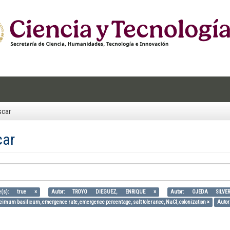
scar
car
e(s): true ×
Autor: TROYO DIEGUEZ, ENRIQUE ×
Autor: OJEDA SILV
cimum basilicum, emergence rate, emergence percentage, salt tolerance, NaCl, colonization ×
Autor