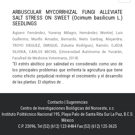
ARBUSCULAR MYCORRHIZAL FUNGI ALLEVIATE
SALT STRESS ON SWEET (Ocimum basilicum L.)
SEEDLINGS
Agüero Fernández, Yuneisy Milagro
;
Hernández Montiel, Luis
Guillermo
;
Murillo Amador, Bernardo
;
Nieto Garibay, Alejandra
;
TROYO DIEGUEZ, ENRIQUE
;
Zulueta Rodríguez, Ramón
;
OJEDA
SILVERA, CARLOS MICHEL
(
Universidad Autónoma de Yucatán,
Facultad de Medicina Veterinaria
,
2018
)
"El estrés abiótico por salinidad es considerado como uno de
los principales problemas que enfrenta la agricultura que tiene
como efecto perjudicial restringir el crecimiento y el desarrollo
de las plantas. El objetivo de ...
Contacto
|
Sugerencias
Centro de Investigaciones Biológicas del Noroeste, s.c.
Instituto Politécnico Nacional 195, Playa Palo de Santa Rita Sur La Paz, B.C.S.
México
C.P. 23096, Tel:(52) (612) 123-8484 Fax:(52) (612) 125-3625