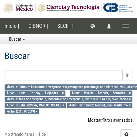
Inicio |
CIBNOR |
SECIHTI
Cambi
naveg
Buscar
Buscar
Ir
Materia: Ocimum basilicum, emergence rate, emergence percentage, salt tolerance, NaCl, coloniz
Autor: Nieto Garibay, Alejandra ×
Autor: Murillo Amador, Bernardo ×
Materia: Tasa de emergencia, Porcentaje de emergencia, Tolerancia a la sal, colonización ×
Autor: OJEDA SILVERA, CARLOS MICHEL ×
Autor: Hernández Montiel, Luis Guillermo ×
Fecha: [2010 TO 2019] ×
Mostrar filtros avanzados
Mostrando ítems 1-1 de 1