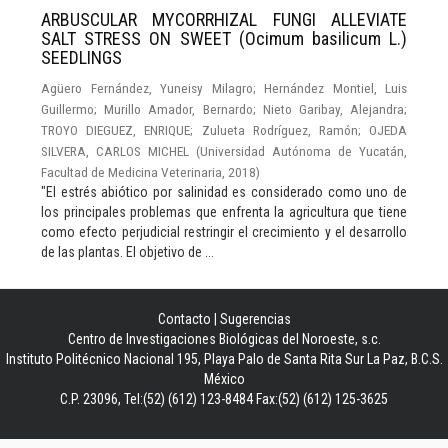
ARBUSCULAR MYCORRHIZAL FUNGI ALLEVIATE
SALT STRESS ON SWEET (Ocimum basilicum L.)
SEEDLINGS
Agüero Fernández, Yuneisy Milagro
;
Hernández Montiel, Luis
Guillermo
;
Murillo Amador, Bernardo
;
Nieto Garibay, Alejandra
;
TROYO DIEGUEZ, ENRIQUE
;
Zulueta Rodríguez, Ramón
;
OJEDA
SILVERA, CARLOS MICHEL
(
Universidad Autónoma de Yucatán,
Facultad de Medicina Veterinaria
,
2018
)
"El estrés abiótico por salinidad es considerado como uno de
los principales problemas que enfrenta la agricultura que tiene
como efecto perjudicial restringir el crecimiento y el desarrollo
de las plantas. El objetivo de ...
Contacto
|
Sugerencias
Centro de Investigaciones Biológicas del Noroeste, s.c.
Instituto Politécnico Nacional 195, Playa Palo de Santa Rita Sur La Paz, B.C.S.
México
C.P. 23096, Tel:(52) (612) 123-8484 Fax:(52) (612) 125-3625