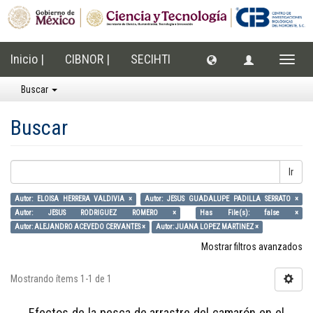
Inicio |
CIBNOR |
SECIHTI
Cambi
naveg
Buscar
Buscar
Ir
Autor: ELOISA HERRERA VALDIVIA ×
Autor: JESUS GUADALUPE PADILLA SERRATO ×
Autor: JESUS RODRIGUEZ ROMERO ×
Has File(s): false ×
Autor: ALEJANDRO ACEVEDO CERVANTES ×
Autor: JUANA LOPEZ MARTINEZ ×
Mostrar filtros avanzados
Mostrando ítems 1-1 de 1
Efectos de la pesca de arrastre del camarón en el