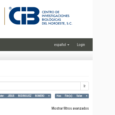
español
Login
Ir
utor: JESUS RODRIGUEZ ROMERO ×
Has File(s): false ×
Mostrar filtros avanzados