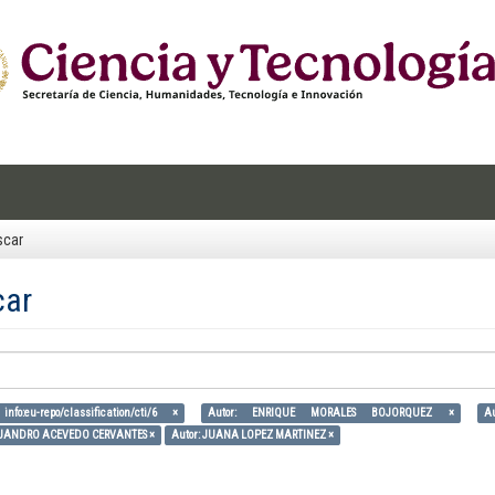
scar
car
nfo:eu-repo/classification/cti/6 ×
Autor: ENRIQUE MORALES BOJORQUEZ ×
A
EJANDRO ACEVEDO CERVANTES ×
Autor: JUANA LOPEZ MARTINEZ ×