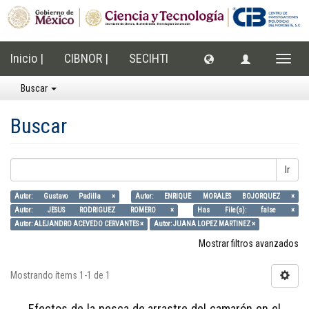
Inicio |
CIBNOR |
SECIHTI
Cambi
naveg
Buscar
Buscar
Ir
Autor: Gustavo Padilla ×
Autor: ENRIQUE MORALES BOJORQUEZ ×
Autor: JESUS RODRIGUEZ ROMERO ×
Has File(s): false ×
Autor: ALEJANDRO ACEVEDO CERVANTES ×
Autor: JUANA LOPEZ MARTINEZ ×
Mostrar filtros avanzados
Mostrando ítems 1-1 de 1
Efectos de la pesca de arrastre del camarón en el