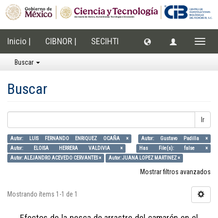
Inicio |
CIBNOR |
SECIHTI
Cambi
naveg
Buscar
Buscar
Ir
Autor: LUIS FERNANDO ENRIQUEZ OCAÑA ×
Autor: Gustavo Padilla ×
Autor: ELOISA HERRERA VALDIVIA ×
Has File(s): false ×
Autor: ALEJANDRO ACEVEDO CERVANTES ×
Autor: JUANA LOPEZ MARTINEZ ×
Mostrar filtros avanzados
Mostrando ítems 1-1 de 1
Efectos de la pesca de arrastre del camarón en el