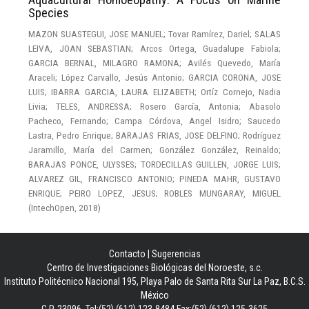
Species
MAZON SUASTEGUI, JOSE MANUEL
;
Tovar Ramírez, Dariel
;
SALAS
LEIVA, JOAN SEBASTIAN
;
Arcos Ortega, Guadalupe Fabiola
;
GARCIA BERNAL, MILAGRO RAMONA
;
Avilés Quevedo, María
Araceli
;
López Carvallo, Jesús Antonio
;
GARCIA CORONA, JOSE
LUIS
;
IBARRA GARCIA, LAURA ELIZABETH
;
Ortíz Cornejo, Nadia
Livia
;
TELES, ANDRESSA
;
Rosero García, Antonia
;
Abasolo
Pacheco, Fernando
;
Campa Córdova, Angel Isidro
;
Saucedo
Lastra, Pedro Enrique
;
BARAJAS FRIAS, JOSE DELFINO
;
Rodríguez
Jaramillo, María del Carmen
;
González González, Reinaldo
;
BARAJAS PONCE, ULYSSES
;
TORDECILLAS GUILLEN, JORGE LUIS
;
ALVAREZ GIL, FRANCISCO ANTONIO
;
PINEDA MAHR, GUSTAVO
ENRIQUE
;
PEIRO LOPEZ, JESUS
;
ROBLES MUNGARAY, MIGUEL
(
IntechOpen
,
2018
)
Contacto
|
Sugerencias
Centro de Investigaciones Biológicas del Noroeste, s.c.
Instituto Politécnico Nacional 195, Playa Palo de Santa Rita Sur La Paz, B.C.S.
México
C.P. 23096, Tel:(52) (612) 123-8484 Fax:(52) (612) 125-3625