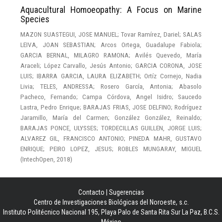
Aquacultural Homoeopathy: A Focus on Marine
Species
MAZON SUASTEGUI, JOSE MANUEL
;
Tovar Ramírez, Dariel
;
SALAS
LEIVA, JOAN SEBASTIAN
;
Arcos Ortega, Guadalupe Fabiola
;
GARCIA BERNAL, MILAGRO RAMONA
;
Avilés Quevedo, María
Araceli
;
López Carvallo, Jesús Antonio
;
GARCIA CORONA, JOSE
LUIS
;
IBARRA GARCIA, LAURA ELIZABETH
;
Ortíz Cornejo, Nadia
Livia
;
TELES, ANDRESSA
;
Rosero García, Antonia
;
Abasolo
Pacheco, Fernando
;
Campa Córdova, Angel Isidro
;
Saucedo
Lastra, Pedro Enrique
;
BARAJAS FRIAS, JOSE DELFINO
;
Rodríguez
Jaramillo, María del Carmen
;
González González, Reinaldo
;
BARAJAS PONCE, ULYSSES
;
TORDECILLAS GUILLEN, JORGE LUIS
;
ALVAREZ GIL, FRANCISCO ANTONIO
;
PINEDA MAHR, GUSTAVO
ENRIQUE
;
PEIRO LOPEZ, JESUS
;
ROBLES MUNGARAY, MIGUEL
(
IntechOpen
,
2018
)
Contacto
|
Sugerencias
Centro de Investigaciones Biológicas del Noroeste, s.c.
Instituto Politécnico Nacional 195, Playa Palo de Santa Rita Sur La Paz, B.C.S.
México