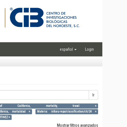
español
Login
Ir
, Gulf of California, mortality, trawl ×
lifornia, mortalidad ×
Materia: info:eu-repo/classification/cti/24 ×
TINEZ ×
Mostrar filtros avanzados