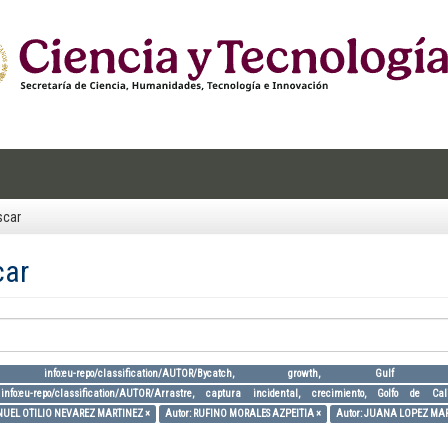
scar
car
ia: info:eu-repo/classification/AUTOR/Bycatch, growth
info:eu-repo/classification/AUTOR/Arrastre, captura incidental, crecimiento, Golfo de Ca
NUEL OTILIO NEVAREZ MARTINEZ ×
Autor: RUFINO MORALES AZPEITIA ×
Autor: JUANA LOPEZ MAR