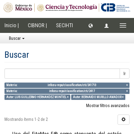
Inicio |
CIBNOR |
SECIHTI
Cambi
naveg
Buscar
Buscar
Ir
Materia: info:eu-repo/classification/cti/241713 ×
Materia: info:eu-repo/classification/cti/2417 ×
Autor: LUIS GUILLERMO HERNANDEZ MONTIEL ×
Autor: BERNARDO MURILLO AMADOR ×
Mostrar filtros avanzados
Mostrando ítems 1-2 de 2
Uso del FitoMas-E® como atenuante del estrés