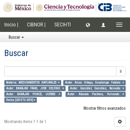
Inicio |
CIBNOR |
SECIHTI
Cambi
naveg
Buscar
Buscar
Ir
Materia: MEDICAMENTOS NATURALES ×
Autor: Arcos Ortega, Guadalupe Fabiola ×
Autor: BARAJAS FRIAS, JOSE DELFINO ×
Autor: González González, Reinaldo ×
Autor: BARAJAS PONCE, ULYSSES ×
Autor: Abasolo Pacheco, Fernando ×
Fecha: [2010 TO 2019] ×
Mostrar filtros avanzados
Mostrando ítems 1-1 de 1