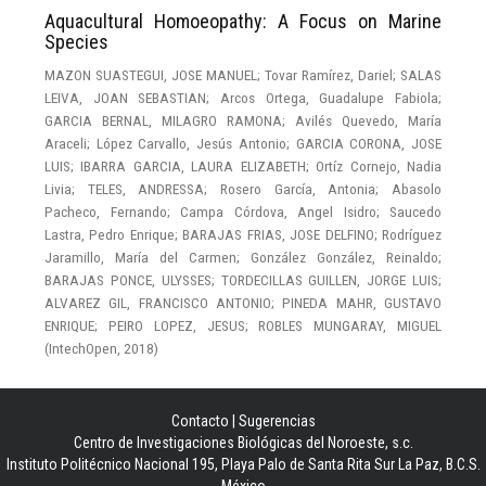
Aquacultural Homoeopathy: A Focus on Marine
Species
MAZON SUASTEGUI, JOSE MANUEL
;
Tovar Ramírez, Dariel
;
SALAS
LEIVA, JOAN SEBASTIAN
;
Arcos Ortega, Guadalupe Fabiola
;
GARCIA BERNAL, MILAGRO RAMONA
;
Avilés Quevedo, María
Araceli
;
López Carvallo, Jesús Antonio
;
GARCIA CORONA, JOSE
LUIS
;
IBARRA GARCIA, LAURA ELIZABETH
;
Ortíz Cornejo, Nadia
Livia
;
TELES, ANDRESSA
;
Rosero García, Antonia
;
Abasolo
Pacheco, Fernando
;
Campa Córdova, Angel Isidro
;
Saucedo
Lastra, Pedro Enrique
;
BARAJAS FRIAS, JOSE DELFINO
;
Rodríguez
Jaramillo, María del Carmen
;
González González, Reinaldo
;
BARAJAS PONCE, ULYSSES
;
TORDECILLAS GUILLEN, JORGE LUIS
;
ALVAREZ GIL, FRANCISCO ANTONIO
;
PINEDA MAHR, GUSTAVO
ENRIQUE
;
PEIRO LOPEZ, JESUS
;
ROBLES MUNGARAY, MIGUEL
(
IntechOpen
,
2018
)
Contacto
|
Sugerencias
Centro de Investigaciones Biológicas del Noroeste, s.c.
Instituto Politécnico Nacional 195, Playa Palo de Santa Rita Sur La Paz, B.C.S.
México