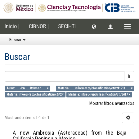
Inicio |
CIBNOR |
SECIHTI
Cambi
naveg
Buscar
Buscar
Ir
Autor: Jon Rebman ×
Materia: info:eu-repo/classification/cti/241711 ×
Materia: info:eu-repo/classification/cti/2 ×
Materia: info:eu-repo/classification/cti/2417 ×
Mostrar filtros avanzados
Mostrando ítems 1-1 de 1
A new Ambrosia (Asteraceae) from the Baja
California Peninsula, Mexico