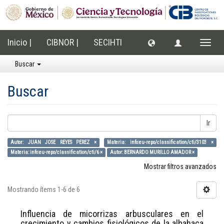
Inicio |
CIBNOR |
SECIHTI
Cambi
naveg
Buscar
Buscar
Ir
Autor: JUAN JOSE REYES PEREZ ×
Materia: info:eu-repo/classification/cti/3103 ×
Materia: info:eu-repo/classification/cti/6 ×
Autor: BERNARDO MURILLO AMADOR ×
Mostrar filtros avanzados
Mostrando ítems 1-6 de 6
Influencia de micorrizas arbusculares en el
crecimiento y cambios fisiológicos de la albahaca