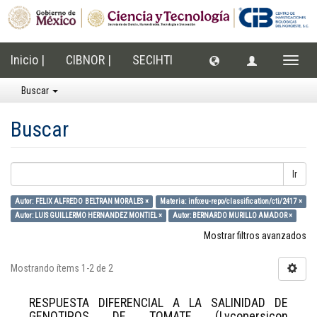
Inicio |
CIBNOR |
SECIHTI
Cambi
naveg
Buscar
Buscar
Ir
Autor: FELIX ALFREDO BELTRAN MORALES ×
Materia: info:eu-repo/classification/cti/2417 ×
Autor: LUIS GUILLERMO HERNANDEZ MONTIEL ×
Autor: BERNARDO MURILLO AMADOR ×
Mostrar filtros avanzados
Mostrando ítems 1-2 de 2
RESPUESTA DIFERENCIAL A LA SALINIDAD DE
GENOTIPOS DE TOMATE (Lycopersicon